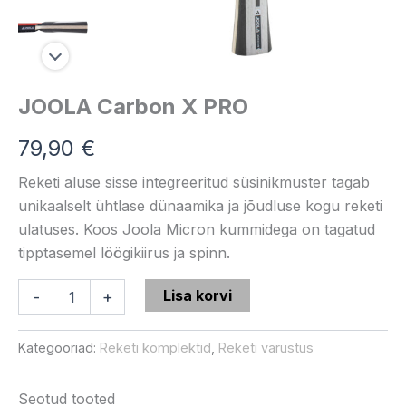
JOOLA Carbon X PRO
79,90
€
Reketi aluse sisse integreeritud süsinikmuster tagab
unikaalselt ühtlase dünaamika ja jõudluse kogu reketi
ulatuses. Koos Joola Micron kummidega on tagatud
tipptasemel löögikiirus ja spinn.
Lisa korvi
-
+
Kategooriad:
Reketi komplektid
,
Reketi varustus
Seotud tooted