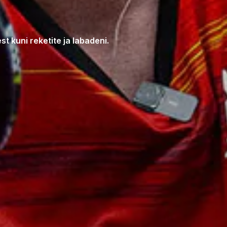
t kuni reketite ja labadeni.