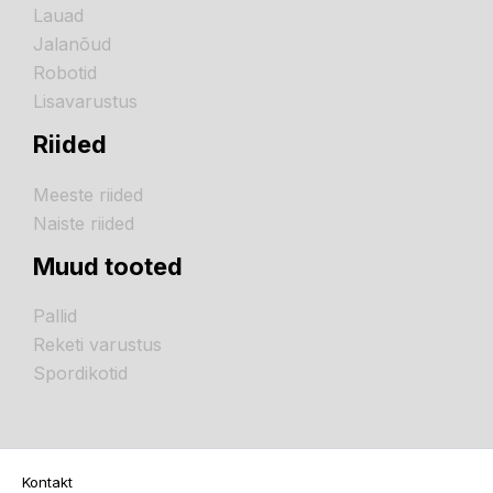
Lauad
Jalanõud
Robotid
Lisavarustus
Riided
Meeste riided
Naiste riided
Muud tooted
Pallid
Reketi varustus
Spordikotid
Kontakt