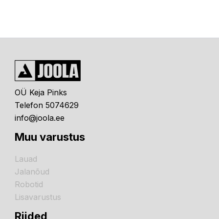
OÜ Keja Pinks
Telefon 5074629
info@joola.ee
Muu varustus
Lauad
Jalanõud
Robotid
Lisavarustus
Riided