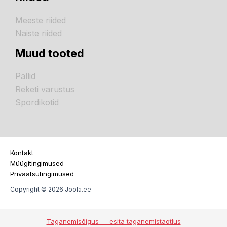
Meeste riided
Naiste riided
Muud tooted
Pallid
Reketi varustus
Spordikotid
Kontakt
Müügitingimused
Privaatsutingimused
Copyright © 2026 Joola.ee
Taganemisõigus — esita taganemistaotlus