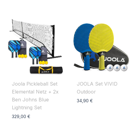
Joola Pickleball Set
JOOLA Set VIVID
Elemental Netz + 2x
Outdoor
Ben Johns Blue
34,90
€
Lightning Set
329,00
€