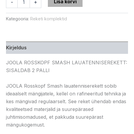
Lisa korvi
-
+
Kategooria:
Reketi komplektid
Kirjeldus
JOOLA ROSSKOPF SMASH LAUATENNISEREKETT:
SISALDAB 2 PALLI
JOOLA Rosskopf Smash lauatenniserekett sobib
ideaalselt mängijatele, kellel on rafineeritud tehnika ja
kes mängivad regulaarselt. See reket ühendab endas
kvaliteetsed materjalid ja suurepärased
juhtimisomadused, et pakkuda suurepärast
mängukogemust.