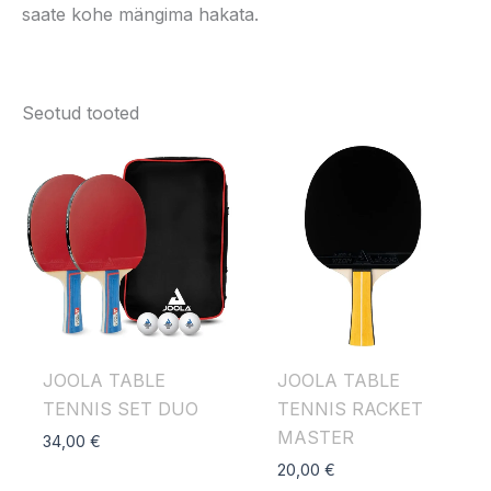
saate kohe mängima hakata.
Seotud tooted
JOOLA TABLE
JOOLA TABLE
TENNIS SET DUO
TENNIS RACKET
MASTER
34,00
€
20,00
€