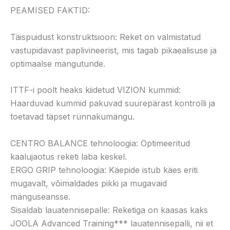
PEAMISED FAKTID:
Täispuidust konstruktsioon: Reket on valmistatud
vastupidavast paplivineerist, mis tagab pikaealisuse ja
optimaalse mängutunde.
ITTF-i poolt heaks kiidetud VIZION kummid:
Haarduvad kummid pakuvad suurepärast kontrolli ja
toetavad täpset rünnakumängu.
CENTRO BALANCE tehnoloogia: Optimeeritud
kaalujaotus reketi laba keskel.
ERGO GRIP tehnoloogia: Käepide istub käes eriti
mugavalt, võimaldades pikki ja mugavaid
mänguseansse.
Sisaldab lauatennisepalle: Reketiga on kaasas kaks
JOOLA Advanced Training*** lauatennisepalli, nii et