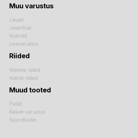
Muu varustus
Lauad
Jalanõud
Robotid
Lisavarustus
Riided
Meeste riided
Naiste riided
Muud tooted
Pallid
Reketi varustus
Spordikotid