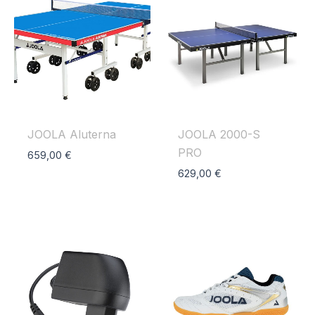
JOOLA Aluterna
JOOLA 2000-S
PRO
659,00
€
629,00
€