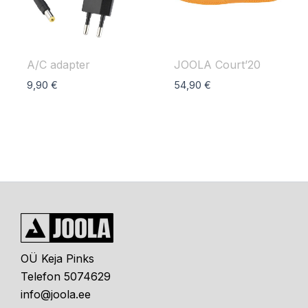
A/C adapter
JOOLA Court’20
9,90
€
54,90
€
OÜ Keja Pinks
Telefon 5074629
info@joola.ee