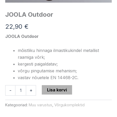
JOOLA Outdoor
22,90
€
JOOLA Outdoor
mõistliku hinnaga ilmastikukindel metallist
raamiga võrk;
kergesti paigaldatav;
võrgu pingutamise mehanism;
vastav nõuetele EN 14468-2C.
Lisa korvi
-
+
Kategooriad:
Muu varustus
,
Võrgukomplektid