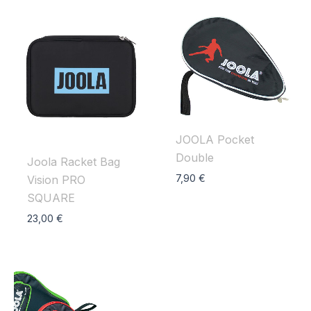
JOOLA Pocket
Double
Joola Racket Bag
7,90
€
Vision PRO
SQUARE
23,00
€