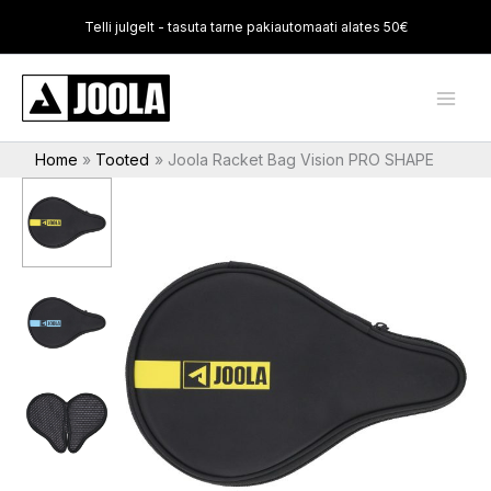
Skip
Telli julgelt - tasuta tarne pakiautomaati alates 50€
to
content
Home
Tooted
Joola Racket Bag Vision PRO SHAPE
Joola
Racket
Bag
Vision
PRO
SHAPE
kogus