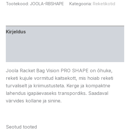
Tootekood:
JOOLA-RBSHAPE
Kategooria:
Reketikotid
Kirjeldus
Lisainfo
Arvustused (0)
Joola Racket Bag Vision PRO SHAPE on õhuke,
reketi kujule vormitud kaitsekott, mis hoiab reketi
turvaliselt ja kriimustusteta. Kerge ja kompaktne
lahendus igapäevaseks transpordiks. Saadaval
värvides kollane ja sinine.
Seotud tooted