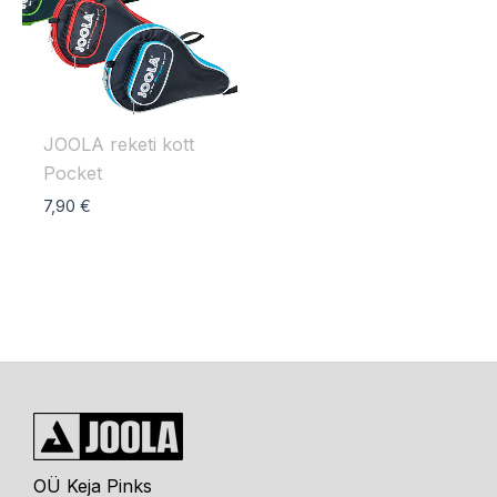
JOOLA reketi kott
Pocket
7,90
€
OÜ Keja Pinks