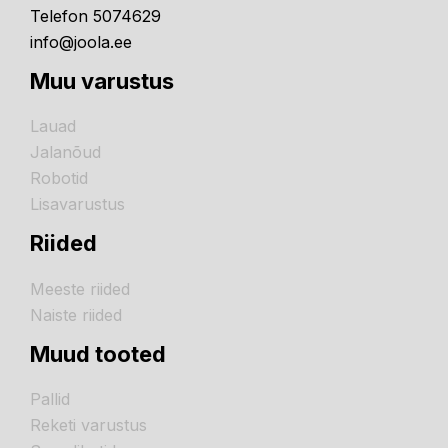
Telefon 5074629
info@joola.ee
Muu varustus
Lauad
Jalanõud
Robotid
Lisavarustus
Riided
Meeste riided
Naiste riided
Muud tooted
Pallid
Reketi varustus