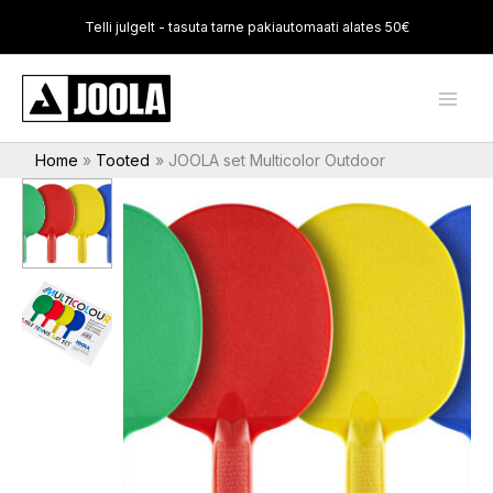
Skip
Telli julgelt - tasuta tarne pakiautomaati alates 50€
to
content
Home
Tooted
JOOLA set Multicolor Outdoor
JOOLA
set
Multicolor
Outdoor
kogus