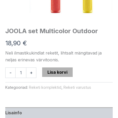
JOOLA set Multicolor Outdoor
18,90
€
Neli ilmastikukindlat reketit, lihtsalt mängitavad ja
neljas erinevas värvitoonis.
Lisa korvi
-
+
Kategooriad:
Reketi komplektid
,
Reketi varustus
Lisainfo