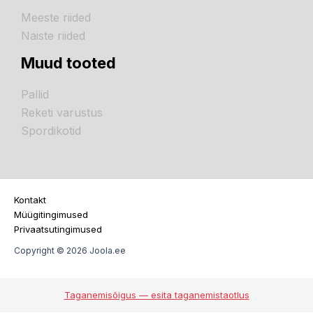
Meeste riided
Naiste riided
Muud tooted
Pallid
Reketi varustus
Spordikotid
Kontakt
Müügitingimused
Privaatsutingimused
Copyright © 2026 Joola.ee
Taganemisõigus — esita taganemistaotlus