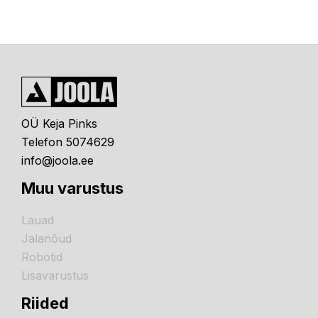
OÜ Keja Pinks
Telefon 5074629
info@joola.ee
Muu varustus
Lauad
Jalanõud
Robotid
Lisavarustus
Riided