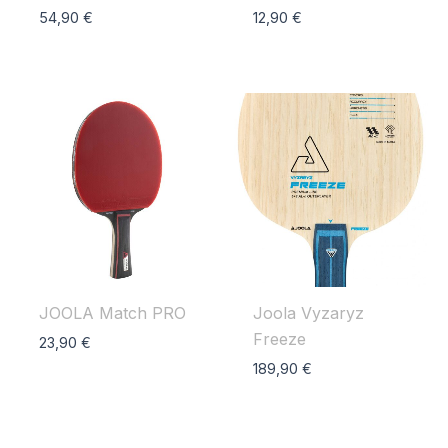
54,90
€
12,90
€
JOOLA Match PRO
Joola Vyzaryz
Freeze
23,90
€
189,90
€