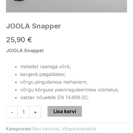
JOOLA Snapper
25,90
€
JOOLA Snapper
metallist raamiga võrk;
kergesti paigaldatav;
võrgu pingutamise mehanism;
võrgu kõrguse peenreguleerimise võimalus;
vastav nõuetele EN 14468-2C.
Lisa korvi
-
+
Kategooriad:
Muu varustus
,
Võrgukomplektid