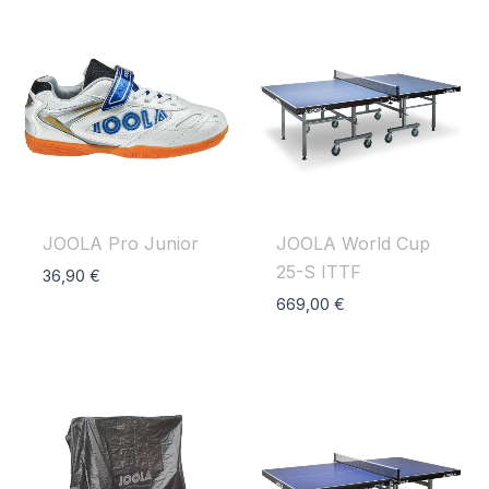
JOOLA Pro Junior
JOOLA World Cup
25-S ITTF
36,90
€
669,00
€