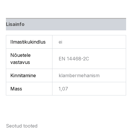
Lisainfo
Ilmastikukindlus
ei
Nõuetele
EN 14468-2C
vastavus
Kinnitamine
klambermehanism
Mass
1,07
Seotud tooted