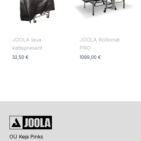
JOOLA laua
JOOLA Rollomat
kattepresent
PRO
32,50
€
1099,00
€
OÜ Keja Pinks