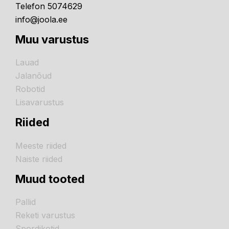
Telefon 5074629
info@joola.ee
Muu varustus
Lauad
Jalanõud
Robotid
Lisavarustus
Riided
Meeste riided
Naiste riided
Muud tooted
Pallid
Reketi varustus
Spordikotid