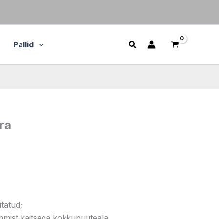
Pallid
ra
itatud;
mmist kaitsega kokkupuuteala;