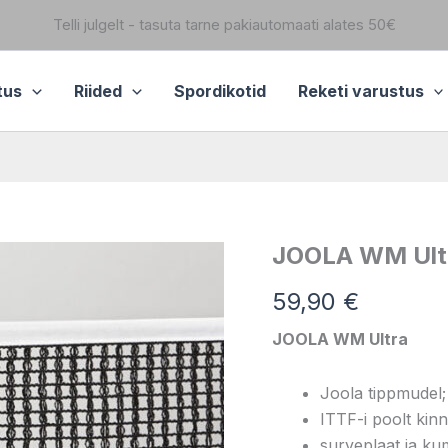
Telli julgelt - tasuta tarne pakiautomaati alates 50€
tus
Riided
Spordikotid
Reketi varustus
JOOLA WM Ult
JOOLA
WM
Ultra
59,90
€
kogus
JOOLA WM Ultra
Joola tippmudel;
ITTF-i poolt kinn
surveplaat ja ku