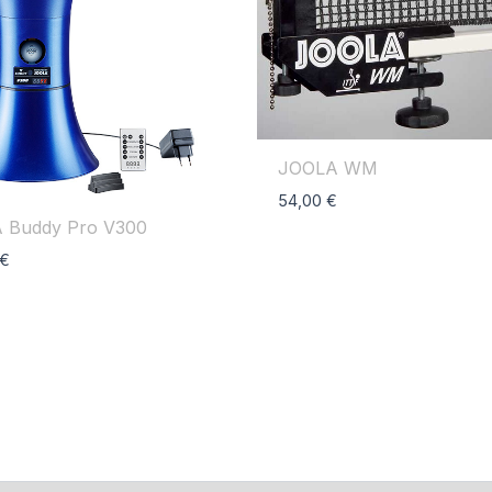
JOOLA WM
54,00
€
 Buddy Pro V300
€