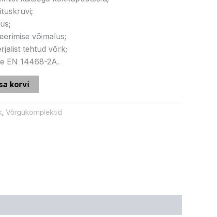
tuskruvi;
us;
eerimise võimalus;
rjalist tehtud võrk;
ile EN 14468-2A.
sa korvi
s
,
Võrgukomplektid