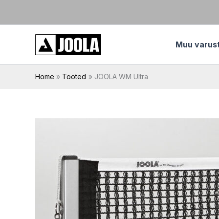
Skip
to
content
Muu varus
Home
Tooted
JOOLA WM Ultra