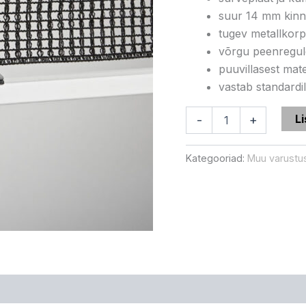
suur 14 mm kinni
tugev metallkorp
võrgu peenregul
puuvillasest mate
vastab standard
Li
-
+
Kategooriad:
Muu varustu