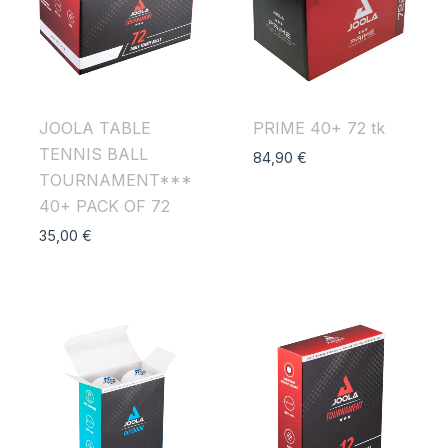
JOOLA TABLE
PRIME 40+ 72 tk
TENNIS BALL
84,90
€
TOURNAMENT***
40+ PACK OF 72
35,00
€