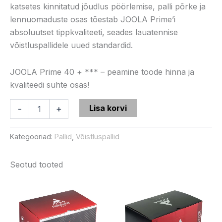
katsetes kinnitatud jõudlus pöörlemise, palli põrke ja
lennuomaduste osas tõestab JOOLA Prime’i
absoluutset tippkvaliteeti, seades lauatennise
võistluspallidele uued standardid.
JOOLA Prime 40 + *** – peamine toode hinna ja
kvaliteedi suhte osas!
Lisa korvi
-
+
Kategooriad:
Pallid
,
Võistluspallid
Seotud tooted