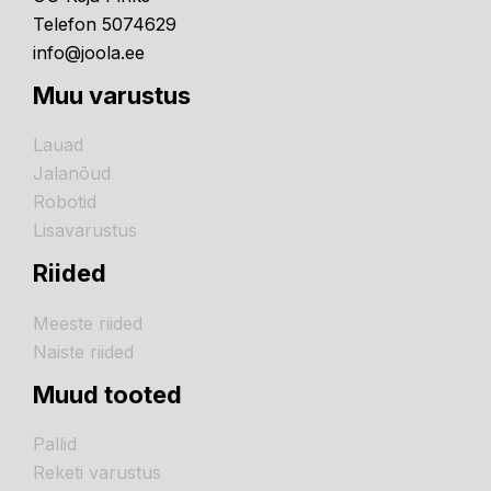
Telefon 5074629
info@joola.ee
Muu varustus
Lauad
Jalanõud
Robotid
Lisavarustus
Riided
Meeste riided
Naiste riided
Muud tooted
Pallid
Reketi varustus