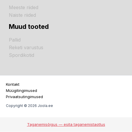
Meeste riided
Naiste riided
Muud tooted
Pallid
Reketi varustus
Spordikotid
Kontakt
Müügitingimused
Privaatsutingimused
Copyright © 2026 Joola.ee
Taganemisõigus — esita taganemistaotlus