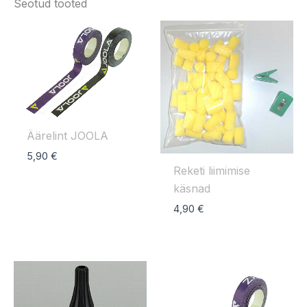
Seotud tooted
Äärelint JOOLA
5,90
€
Reketi liimimise
käsnad
4,90
€