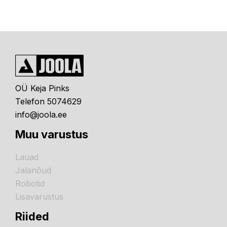
OÜ Keja Pinks
Telefon 5074629
info@joola.ee
Muu varustus
Lauad
Jalanõud
Robotid
Lisavarustus
Riided