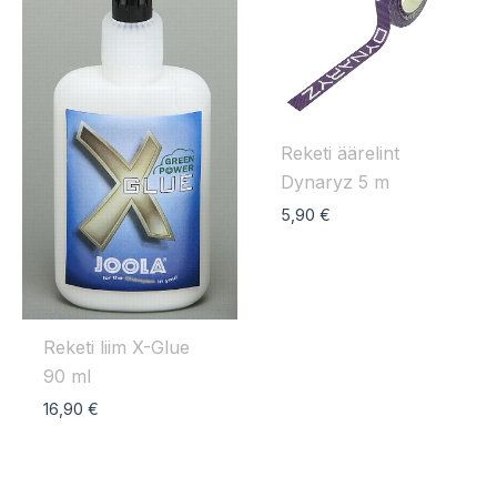
Reketi äärelint
Dynaryz 5 m
5,90
€
Reketi liim X-Glue
90 ml
16,90
€