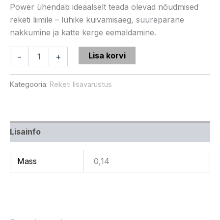
Power ühendab ideaalselt teada olevad nõudmised
reketi liimile – lühike kuivamisaeg, suurepärane
nakkumine ja katte kerge eemaldamine.
Lisa korvi
-
+
Kategooria:
Reketi lisavarustus
Lisainfo
Mass
0,14