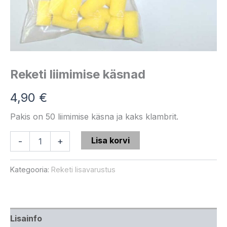
Reketi liimimise käsnad
4,90
€
Pakis on 50 liimimise käsna ja kaks klambrit.
Lisa korvi
-
+
Kategooria:
Reketi lisavarustus
Lisainfo