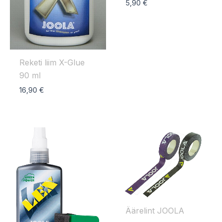
5,90
€
Reketi liim X-Glue
90 ml
16,90
€
Äärelint JOOLA