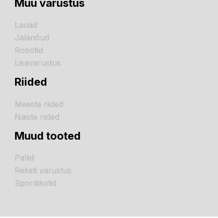
Muu varustus
Lauad
Jalanõud
Robotid
Lisavarustus
Riided
Meeste riided
Naiste riided
Muud tooted
Pallid
Reketi varustus
Spordikotid