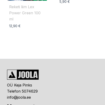
5,90
€
Reketi liim Lex
Power Green 100
ml
12,90
€
OÜ Keja Pinks
Telefon 5074629
info@joola.ee